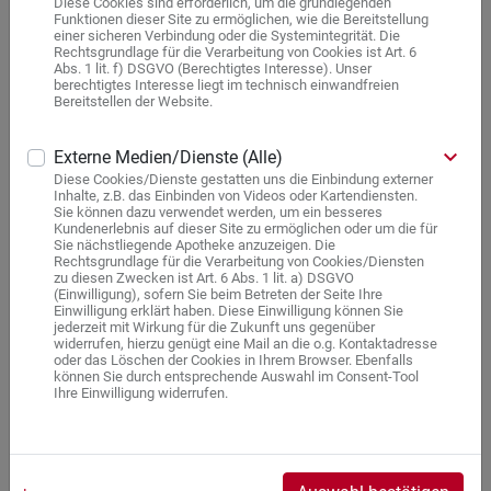
Diese Cookies sind erforderlich, um die grundlegenden
Funktionen dieser Site zu ermöglichen, wie die Bereitstellung
einer sicheren Verbindung oder die Systemintegrität. Die
Rechtsgrundlage für die Verarbeitung von Cookies ist Art. 6
Abs. 1 lit. f) DSGVO (Berechtigtes Interesse). Unser
berechtigtes Interesse liegt im technisch einwandfreien
Bereitstellen der Website.
keyboard_arrow_down
Externe Medien/Dienste (Alle)
G|I|B Panthenol Creme N
Diese Cookies/Dienste gestatten uns die Einbindung externer
ist eine hochwertige Schutz- und Pflegecreme. Panthenol, auch
Inhalte, z.B. das Einbinden von Videos oder Kartendiensten.
Dexpanthenol genannt bzw. Vitamin B5, spendet der Haut Feuchtigkeit.
Sie können dazu verwendet werden, um ein besseres
Mithilfe des Pro-Vitamins Dexpanthenol wird der Wiederaufbau der
Kundenerlebnis auf dieser Site zu ermöglichen oder um die für
Sie nächstliegende Apotheke anzuzeigen. Die
Hautbarriere unterstützt. Frei von Farb- und Duftstoffen
Rechtsgrundlage für die Verarbeitung von Cookies/Diensten
zu diesen Zwecken ist Art. 6 Abs. 1 lit. a) DSGVO
(Einwilligung), sofern Sie beim Betreten der Seite Ihre
G|I|B Paracetamol
Einwilligung erklärt haben. Diese Einwilligung können Sie
jederzeit mit Wirkung für die Zukunft uns gegenüber
widerrufen, hierzu genügt eine Mail an die o.g. Kontaktadresse
oder das Löschen der Cookies in Ihrem Browser. Ebenfalls
können Sie durch entsprechende Auswahl im Consent-Tool
Ihre Einwilligung widerrufen.