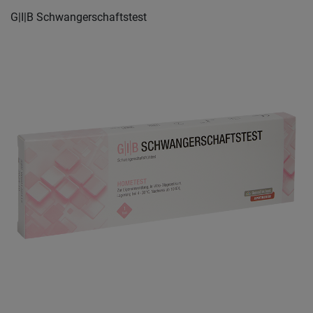
G|I|B Schwangerschaftstest