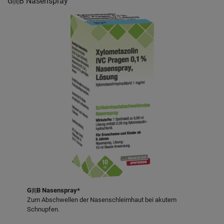
G|I|B Nasenspray
G|I|B Nasenspray*
Zum Abschwellen der Nasenschleimhaut bei akutem
Schnupfen.