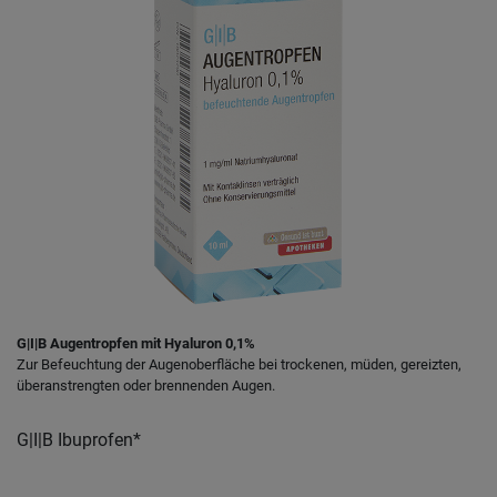
G|I|B Augentropfen mit Hyaluron 0,1%
Zur Befeuchtung der Augenoberfläche bei trockenen, müden, gereizten,
überanstrengten oder brennenden Augen.
G|I|B Ibuprofen*