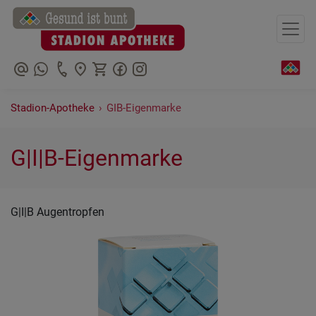
+491783326201
+49369569070
Stadion-Apotheke
›
GIB-Eigenmarke
G|I|B-Eigenmarke
G|I|B Augentropfen