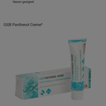
Nasen geeignet.
G|I|B Panthenol Creme*