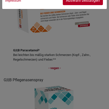
Auswahl bestätigen
Impressum
G|I|B Paracetamol*
Bei leichten bis mäßig starken Schmerzen (Kopf-, Zahn-,
Regelschmerzen) und Fieber.**
- vegan -
G|I|B Pflegenasenspray