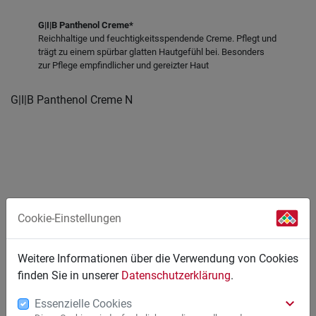
G|I|B Panthenol Creme*
Reichhaltige und feuchtigkeitsspendende Creme. Pflegt und
trägt zu einem spürbar glatten Hautgefühl bei. Besonders
zur Pflege empfindlicher und gereizter Haut
G|I|B Panthenol Creme N
Cookie-Einstellungen
Weitere Informationen über die Verwendung von Cookies
finden Sie in unserer
Datenschutzerklärung
.
keyboard_arrow_down
Essenzielle Cookies