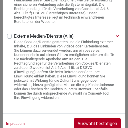
Funktionen dieser Site zu ermöglichen, wie die Bereitstellung
Responsives Design für verschiedene Endgeräte
einer sicheren Verbindung oder die Systemintegrität. Die
Funktionen für eine verbesserte Darstellung des
Rechtsgrundlage für die Verarbeitung von Cookies ist Art. 6
Abs. 1 lit. f) DSGVO (Berechtigtes Interesse). Unser
Maus- oder Tastaturfokus (insbesondere im
berechtigtes Interesse liegt im technisch einwandfreien
Rahmen der Tastaturnavigation)
Bereitstellen der Website.
Die Website ist zudem kompatibel mit assistiven
keyboard_arrow_down
Externe Medien/Dienste (Alle)
Technologien. So können Sie sich durch einen
Diese Cookies/Dienste gestatten uns die Einbindung externer
Inhalte, z.B. das Einbinden von Videos oder Kartendiensten.
Screenreader die sichtbaren Inhalte vorlesen lassen.
Sie können dazu verwendet werden, um ein besseres
Kundenerlebnis auf dieser Site zu ermöglichen oder um die für
Kontakt
Sie nächstliegende Apotheke anzuzeigen. Die
Rechtsgrundlage für die Verarbeitung von Cookies/Diensten
zu diesen Zwecken ist Art. 6 Abs. 1 lit. a) DSGVO
Wir versuchen eine umfassende Barrierefreiheit zu
(Einwilligung), sofern Sie beim Betreten der Seite Ihre
Einwilligung erklärt haben. Diese Einwilligung können Sie
ermöglichen. Sollten Sie dennoch auf einen nicht-
jederzeit mit Wirkung für die Zukunft uns gegenüber
barrierefreien Inhalt gestoßen sein, teilen Sie uns dies
widerrufen, hierzu genügt eine Mail an die o.g. Kontaktadresse
oder das Löschen der Cookies in Ihrem Browser. Ebenfalls
gerne unter
info@gesundistbunt.de
mit.
können Sie durch entsprechende Auswahl im Consent-Tool
Ihre Einwilligung widerrufen.
Marktüberwachungsbehörde
Zuständige Marktüberwachungsbehörde für die
Barrierefreiheit unserer Website ist die
Auswahl bestätigen
Impressum
„Marktüberwachungsstelle der Länder für die