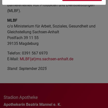
Barrierefreiheit von Produkten und Dienstleistungen“
(MLBF).
MLBF
c/o Ministerium für Arbeit, Soziales, Gesundheit und
Gleichstellung Sachsen-Anhalt
Postfach 39 11 55
39135 Magdeburg
Telefon: 0391 567 6970
E-​Mail:
MLBF(at)ms.sachsen-​anhalt.de
Stand: September 2025
Stadion Apotheke
Apothekerin Beatrix Mannel e. K.